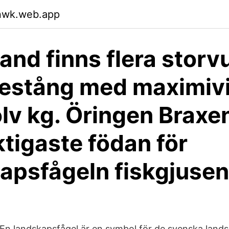
dnwk.web.app
land finns flera stor
estång med maximivi
olv kg. Öringen Braxe
ktigaste födan för
apsfågeln fiskgjusen
En landskapsfågel är en symbol för de svenska land