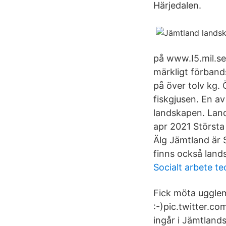
Härjedalen.
på www.I5.mil.se 
märkligt förband
på över tolv kg.
fiskgjusen. En a
landskapen. Land
apr 2021 Största
Älg Jämtland är 
finns också lan
Socialt arbete te
Fick möta ugglem
:-)pic.twitter.c
ingår i Jämtlands