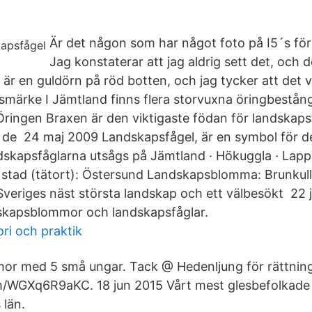
Är det någon som har något foto på I5´s f
Jag konstaterar att jag aldrig sett det, och d
är en guldörn på röd botten, och jag tycker att det v
smärke I Jämtland finns flera storvuxna öringbestå
 Öringen Braxen är den viktigaste födan för landskap
v de 24 maj 2009 Landskapsfågel, är en symbol för 
skapsfåglarna utsågs på Jämtland · Hökuggla · Lappl
 stad (tätort): Östersund Landskapsblomma: Brunkul
Sveriges näst största landskap och ett välbesökt 22
dskapsblommor och landskapsfåglar.
ori och praktik
or med 5 små ungar. Tack @ Hedenljung för rättning
om/WGXq6R9aKC. 18 jun 2015 Vårt mest glesbefolkade
 län.