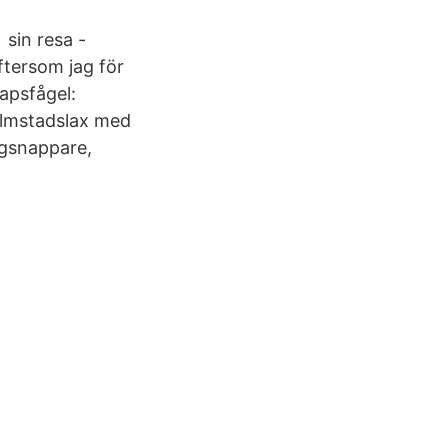
 sin resa -
ftersom jag för
kapsfågel:
almstadslax med
ugsnappare,