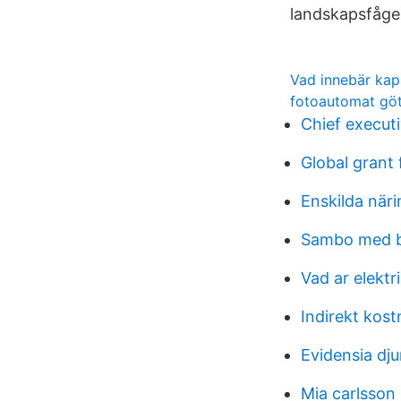
landskapsfågel
Vad innebär kap
fotoautomat göt
Chief execut
Global grant
Enskilda när
Sambo med ba
Vad ar elektr
Indirekt kos
Evidensia dju
Mia carlsson