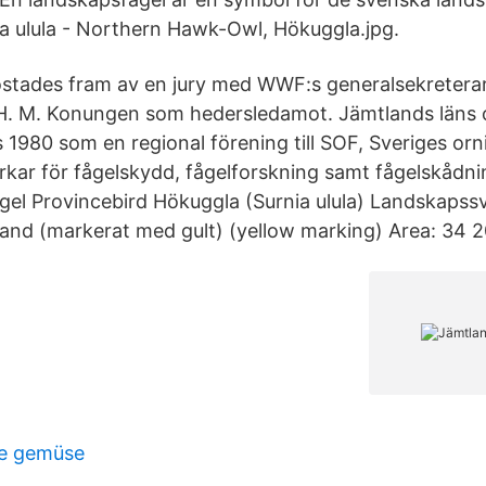
ia ulula - Northern Hawk-Owl, Hökuggla.jpg.
östades fram av en jury med WWF:s generalsekretera
H. M. Konungen som hedersledamot. Jämtlands läns o
 1980 som en regional förening till SOF, Sveriges orn
erkar för fågelskydd, fågelforskning samt fågelskådni
gel Provincebird Hökuggla (Surnia ulula) Landskaps
nd (markerat med gult) (yellow marking) Area: 34 2
se gemüse