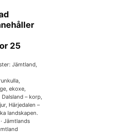
ad
nehåller
or 25
ter: Jämtland,
unkulla,
ge, ekoxe,
 Dalsland – korp,
jur, Härjedalen –
ska landskapen.
 · Jämtlands
ämtland