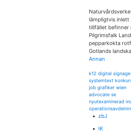
Naturvårdsverket,
lämpligtvis inle
tillfället befinn
Pilgrimsfalk La
pepparkokta rotfr
Gotlands landska
Annan
k12 digital signage
systemtext konkur
job grafiker wien
advocate se
nyutexaminerad ind
operationsavdelni
zbJ
IK