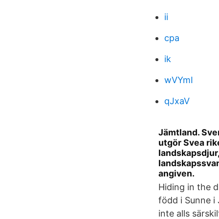
ii
cpa
ik
wVYmI
qJxaV
Jämtland. Sver
utgör Svea rik
landskapsdjur,
landskapssva
angiven.
Hiding in the 
född i Sunne i
inte alls särsk