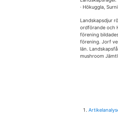
· Hökuggla, Surn
Landskapsdjur r
ordförande och 
förening bildades
förening. Jorf v
län. Landskapsfå
mushroom Jämtla
Artikelanaly