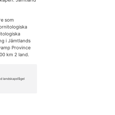
re som
rnitologiska
itologiska
ng i Jämtlands
svamp Province
00 km 2 land.