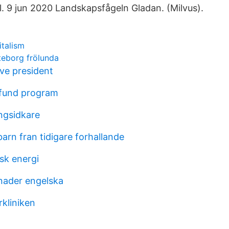
. 9 jun 2020 Landskapsfågeln Gladan. (Milvus).
italism
eborg frölunda
ive president
 fund program
ingsidkare
rn fran tidigare forhallande
isk energi
tnader engelska
rkliniken