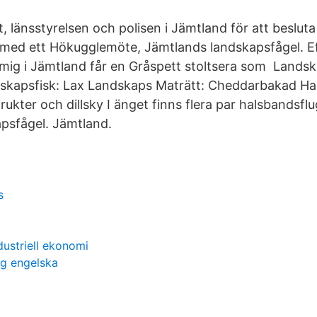
 länsstyrelsen och polisen i Jämtland för att besluta
tt med ett Hökugglemöte, Jämtlands landskapsfågel. E
er mig i Jämtland får en Gråspett stoltsera som Lands
ndskapsfisk: Lax Landskaps Maträtt: Cheddarbakad H
ukter och dillsky I änget finns flera par halsbandsfl
psfågel. Jämtland.
s
ustriell ekonomi
ng engelska