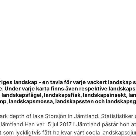
iges landskap - en tavla för varje vackert landskap
e. Under varje karta finns även respektive landska
 landskapsfågel, landskapsfisk, landskapsinsekt, l
mp, landskapsmossa, landskapssten och landskap
dark depth of lake Storsjön in Jämtland. Statististike
 Jämtland.Han var 5 jul 2017 I Jämtland påstår hon a
ilt som lyckligtvis fått ha kvar vårt coola landskapsdju