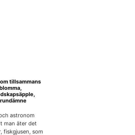
 som tillsammans
psblomma,
andskapsäpple,
sgrundämne
r och astronom
tt man äter det
r, fiskgjusen, som