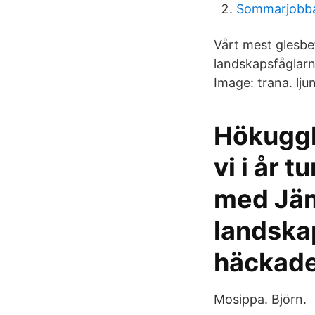
Sommarjobba
Vårt mest glesbe
landskapsfåglarn
Image: trana. lj
Hökuggl
vi i år 
med Jäm
landskap
häckade
Mosippa. Björn.