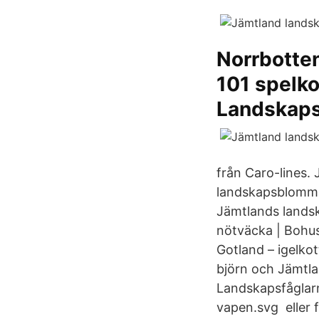
Norrbotte
101 spelko
Landskaps
från Caro-lines. 
landskapsblomma,
Jämtlands landsk
nötväcka | Bohus
Gotland – igelkott
björn och Jämtla
Landskapsfåglarn
vapen.svg eller 