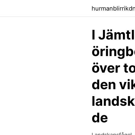
hurmanblirrik
I Jämt
öringb
över t
den vi
landsk
de
Landskapsfågel. 