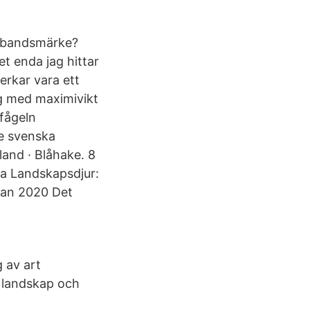
örbandsmärke?
et enda jag hittar
erkar vara ett
ng med maximivikt
sfågeln
de svenska
and · Blåhake. 8
la Landskapsdjur:
 jan 2020 Det
 av art
 landskap och