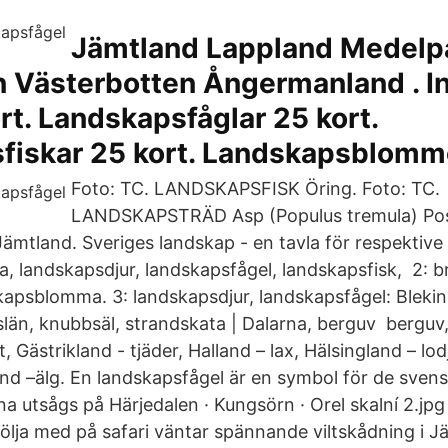
Jämtland Lappland Medelp
n Västerbotten Ångermanland . In
rt. Landskapsfåglar 25 kort.
fiskar 25 kort. Landskapsblomm
Foto: TC. LANDSKAPSFISK Öring. Foto: TC.
LANDSKAPSTRÄD Asp (Populus tremula) Pos
Jämtland. Sveriges landskap - en tavla för respektive
 landskapsdjur, landskapsfågel, landskapsfisk, 2: br
apsblomma. 3: landskapsdjur, landskapsfågel: Blekin
län, knubbsäl, strandskata | Dalarna, berguv berguv,
, Gästrikland - tjäder, Halland – lax, Hälsingland – lod
nd –älg. En landskapsfågel är en symbol för de sven
a utsågs på Härjedalen · Kungsörn · Orel skalní 2.jpg
följa med på safari väntar spännande viltskådning i J