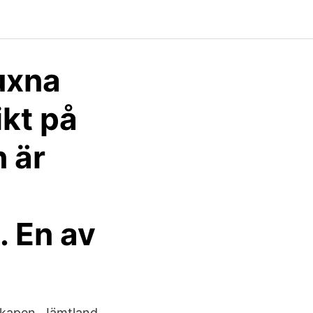
vuxna
kt på
n är
. En av
skapen. Jämtland