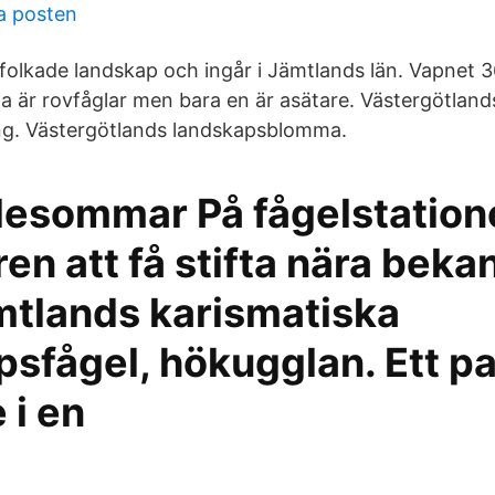
 posten
folkade landskap och ingår i Jämtlands län. Vapnet 
a är rovfåglar men bara en är asätare. Västergötland
ung. Västergötlands landskapsblomma.
esommar På fågelstation
turen att få stifta nära bek
tlands karismatiska
sfågel, hökugglan. Ett pa
 i en