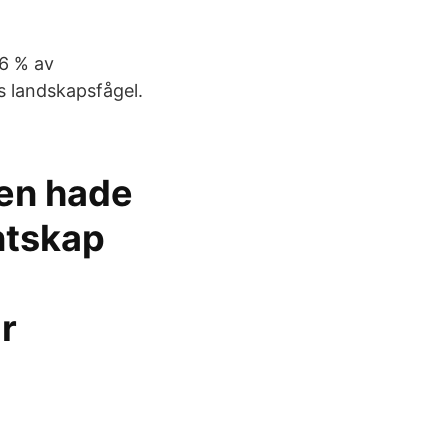
36 % av
s landskapsfågel.
en hade
antskap
r