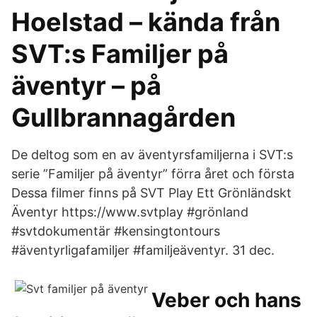
Hoelstad – kända från
SVT:s Familjer på
äventyr – på
Gullbrannagården
De deltog som en av äventyrsfamiljerna i SVT:s
serie ”Familjer på äventyr” förra året och första
Dessa filmer finns på SVT Play Ett Grönländskt
Äventyr https://www.svtplay #​grönland
#svtdokumentär #kensingtontours
#äventyrligafamiljer #familjeäventyr. 31 dec.
Veber och hans