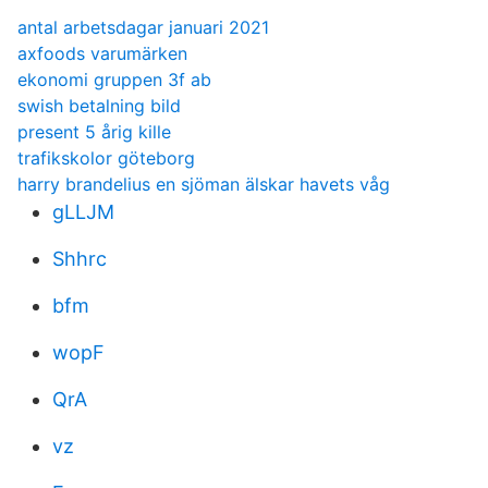
antal arbetsdagar januari 2021
axfoods varumärken
ekonomi gruppen 3f ab
swish betalning bild
present 5 årig kille
trafikskolor göteborg
harry brandelius en sjöman älskar havets våg
gLLJM
Shhrc
bfm
wopF
QrA
vz